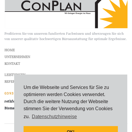
Profitieren Sie von unserem fundierten Fachwissen und überzeugen Sie sich
von unserer qualitativ hochwertigen Büroausstattung für optimale Ergebnisse.
HOME
UNTERNEHMEN
KONTAKT
LEISTUNGEN
REFERENZEN
Um die Webseite und Services für Sie zu
03931 214784
optimieren werden Cookies verwendet.
Durch die weitere Nutzung der Webseite
rethfeld@Con-Plan.de
Bismarckstraße 36 | 39576 Stendal
stimmen Sie der Verwendung von Cookies
zu.
Datenschutzhinweise
OK!